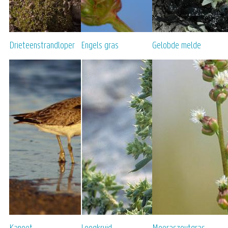
Drieteenstrandloper
Engels gras
Gelobde melde