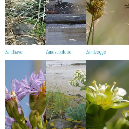
Zandhaver
Zandsuppletie
Zandzegge