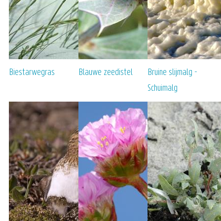
Biestarwegras
Blauwe zeedistel
Bruine slijmalg -
Schuimalg