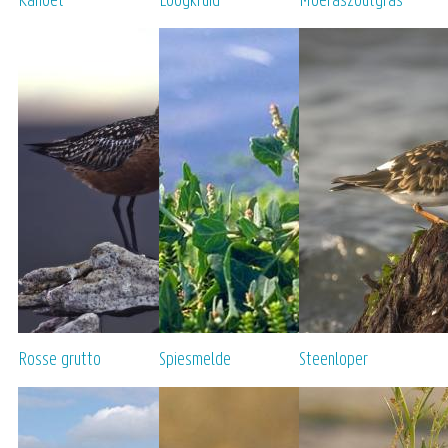
Kanoet
Loogkruid
Moeraszoutgras
Rosse grutto
Spiesmelde
Steenloper