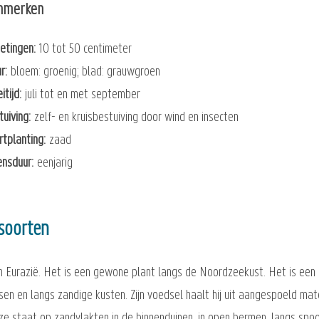
nmerken
etingen
10 tot 50 centimeter
ur
bloem: groenig; blad: grauwgroen
itijd
juli tot en met september
tuiving
zelf- en kruisbestuiving door wind en insecten
rtplanting
zaad
ensduur
eenjarig
soorten
 Eurazië. Het is een gewone plant langs de Noordzeekust. Het is een '
en en langs zandige kusten. Zijn voedsel haalt hij uit aangespoeld ma
e staat op zandvlakten in de binnenduinen, in open bermen, langs spoo