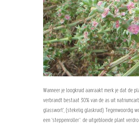
Wanneer je loogkruid aanraakt merk je dat de pla
verbrandt bestaat 30% van de as uit natriumcarb
glasswort', (stekelig glaskruid). Tegenwoordig 
een 'steppenroller': de uitgebloeide plant verdroo