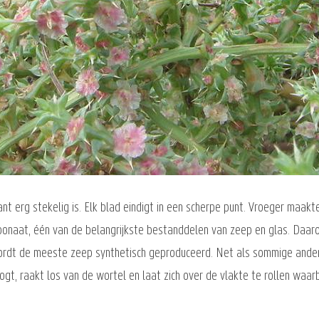
nt erg stekelig is. Elk blad eindigt in een scherpe punt. Vroeger maakt
onaat, één van de belangrijkste bestanddelen van zeep en glas. Daaro
wordt de meeste zeep synthetisch geproduceerd. Net als sommige ander
gt, raakt los van de wortel en laat zich over de vlakte te rollen waarbij