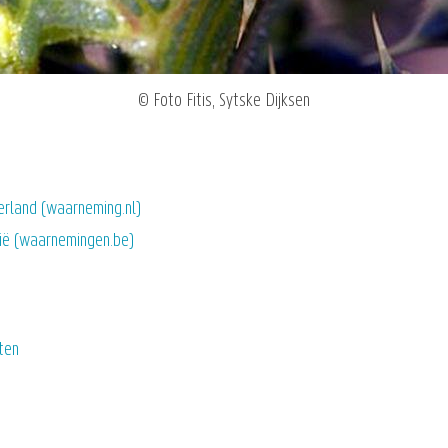
© Foto Fitis, Sytske Dijksen
erland (waarneming.nl)
gië (waarnemingen.be)
ten