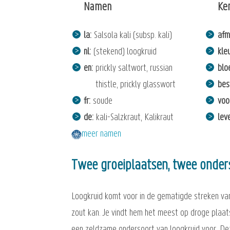
Namen
Ke
la
Salsola kali (subsp. kali)
afm
nl
(stekend) loogkruid
kle
en
prickly saltwort, russian
bloe
thistle, prickly glasswort
bes
fr
soude
voo
de
kali-Salzkraut, Kalikraut
lev
meer namen
Twee groeiplaatsen, twee onder
Loogkruid komt voor in de gematigde streken van
zout kan. Je vindt hem het meest op droge plaats
een zeldzame ondersoort van loogkruid voor. Dez