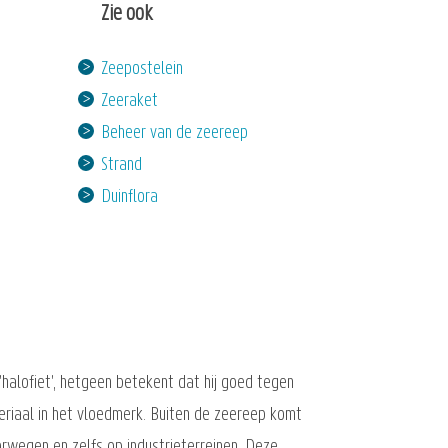
Zie ook
Zeepostelein
Zeeraket
Beheer van de zeereep
Strand
Duinflora
halofiet', hetgeen betekent dat hij goed tegen
teriaal in het vloedmerk. Buiten de zeereep komt
rwegen en zelfs op industrieterreinen. Deze