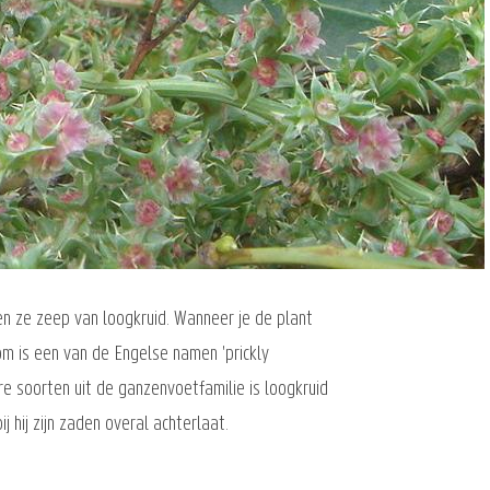
en ze zeep van loogkruid. Wanneer je de plant
m is een van de Engelse namen 'prickly
e soorten uit de ganzenvoetfamilie is loogkruid
 hij zijn zaden overal achterlaat.