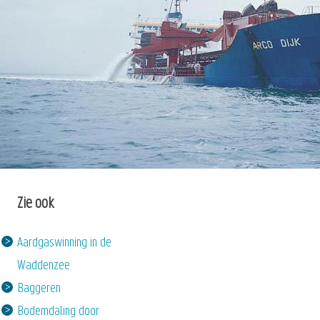
Zie ook
Aardgaswinning in de
Waddenzee
Baggeren
Bodemdaling door