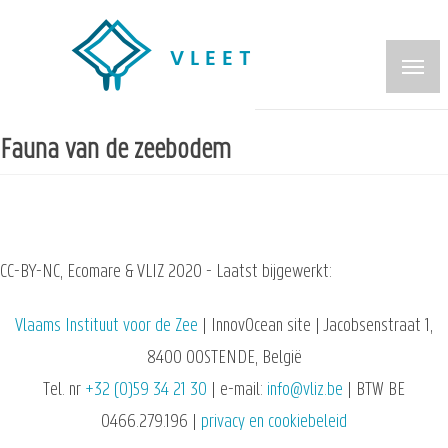
Overslaan
en
naar
de
inhoud
Fauna van de zeebodem
gaan
CC-BY-NC, Ecomare & VLIZ 2020 - Laatst bijgewerkt:
Vlaams Instituut voor de Zee
| InnovOcean site | Jacobsenstraat 1,
8400 OOSTENDE, België
Tel. nr
+32 (0)59 34 21 30
| e-mail:
info@vliz.be
| BTW BE
0466.279.196 |
privacy en cookiebeleid