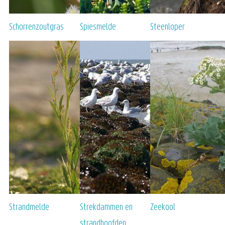
Schorrenzoutgras
Spiesmelde
Steenloper
Strandmelde
Strekdammen en
Zeekool
strandhoofden