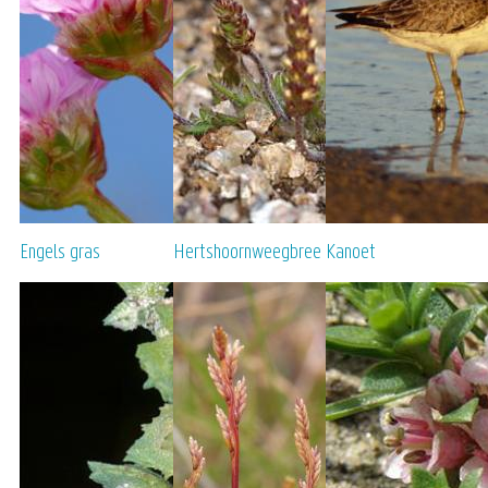
Engels gras
Hertshoornweegbree
Kanoet