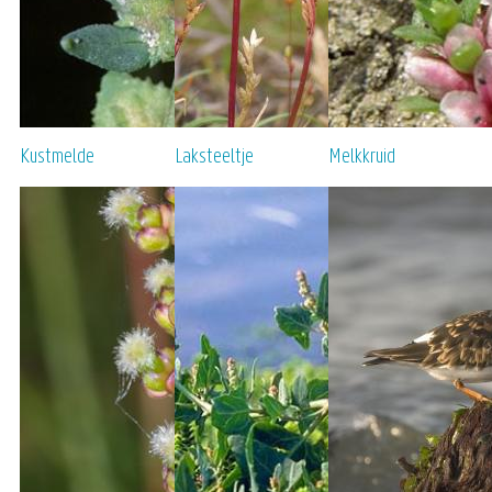
Kustmelde
Laksteeltje
Melkkruid