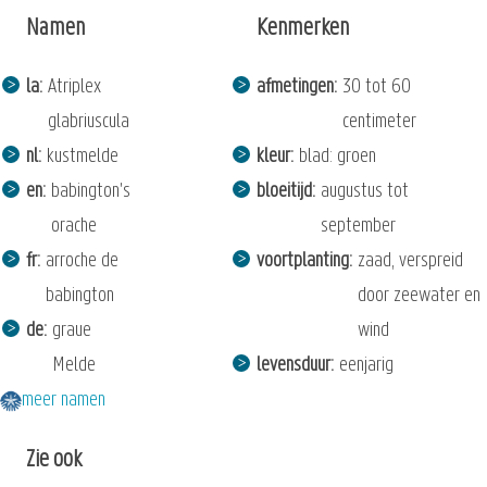
Namen
Kenmerken
la
Atriplex
afmetingen
30 tot 60
glabriuscula
centimeter
nl
kustmelde
kleur
blad: groen
en
babington's
bloeitijd
augustus tot
orache
september
fr
arroche de
voortplanting
zaad, verspreid
babington
door zeewater en
de
graue
wind
Melde
levensduur
eenjarig
meer namen
Zie ook