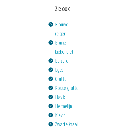
Zie ook
Blauwe
reiger
Bruine
kiekendief
Buizerd
Egel
Grutto
Rosse grutto
Havik
Hermelijn
Kievit
Zwarte kraai