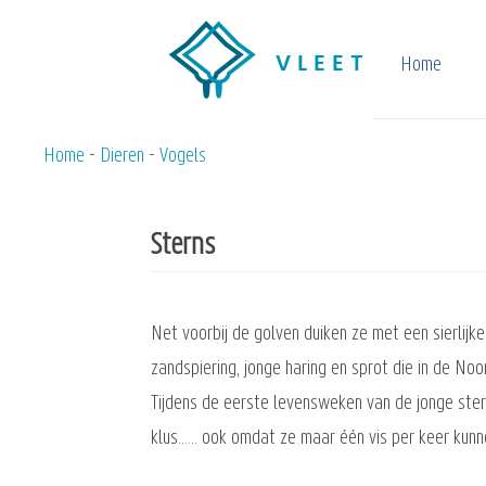
Overslaan
en
Home
naar
de
inhoud
Home
Dieren
Vogels
Kruimelpad
gaan
Sterns
Net voorbij de golven duiken ze met een sierlijk
zandspiering, jonge haring en sprot die in de No
Tijdens de eerste levensweken van de jonge ster
klus…… ook omdat ze maar één vis per keer kun