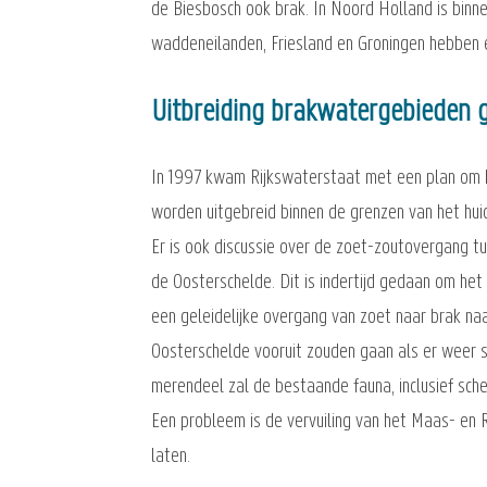
de Biesbosch ook brak. In Noord Holland is binn
waddeneilanden, Friesland en Groningen hebben e
Uitbreiding brakwatergebieden
In 1997 kwam Rijkswaterstaat met een plan om h
worden uitgebreid binnen de grenzen van het hu
Er is ook discussie over de zoet-zoutovergang 
de Oosterschelde. Dit is indertijd gedaan om he
een geleidelijke overgang van zoet naar brak na
Oosterschelde vooruit zouden gaan als er weer s
merendeel zal de bestaande fauna, inclusief sch
Een probleem is de vervuiling van het Maas- en R
laten.