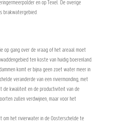
eringermeerpolder en op Texel. De overige
ks brakwatergebied.
ie op gang over de vraag of het areaal moet
t waddengebied ten koste van huidig boerenland.
 dammen komt er bijna geen zoet water meer in
schelde veranderde van een riviermonding, met
 de kwaliteit en de productiviteit van de
oorten zullen verdwijnen, maar voor het
kt om het rivierwater in de Oosterschelde te