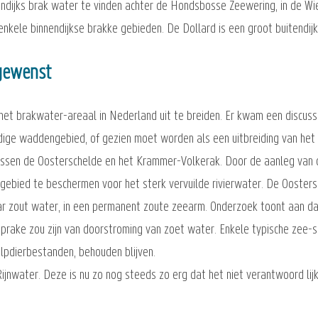
endijks brak water te vinden achter de Hondsbosse Zeewering, in de Wi
nkele binnendijkse brakke gebieden. De Dollard is een groot buitendij
 gewenst
et brakwater-areaal in Nederland uit te breiden. Er kwam een discuss
idige waddengebied, of gezien moet worden als een uitbreiding van he
tussen de Oosterschelde en het Krammer-Volkerak. Door de aanleg van
t gebied te beschermen voor het sterk vervuilde rivierwater. De Ooster
ar zout water, in een permanent zoute zeearm. Onderzoek toont aan dat
prake zou zijn van doorstroming van zoet water. Enkele typische zee-s
elpdierbestanden, behouden blijven.
ijnwater. Deze is nu zo nog steeds zo erg dat het niet verantwoord lij