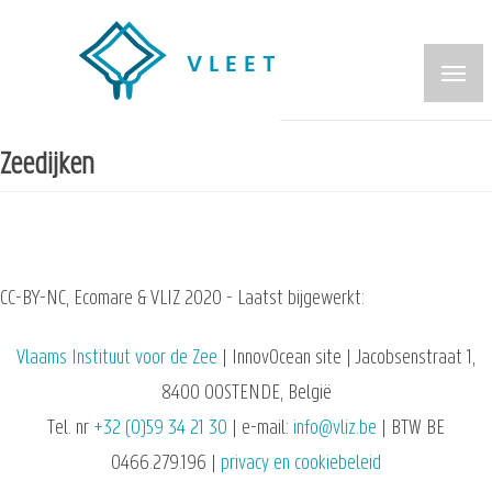
Overslaan
en
naar
de
inhoud
Zeedijken
gaan
CC-BY-NC, Ecomare & VLIZ 2020 - Laatst bijgewerkt:
Vlaams Instituut voor de Zee
| InnovOcean site | Jacobsenstraat 1,
8400 OOSTENDE, België
Tel. nr
+32 (0)59 34 21 30
| e-mail:
info@vliz.be
| BTW BE
0466.279.196 |
privacy en cookiebeleid