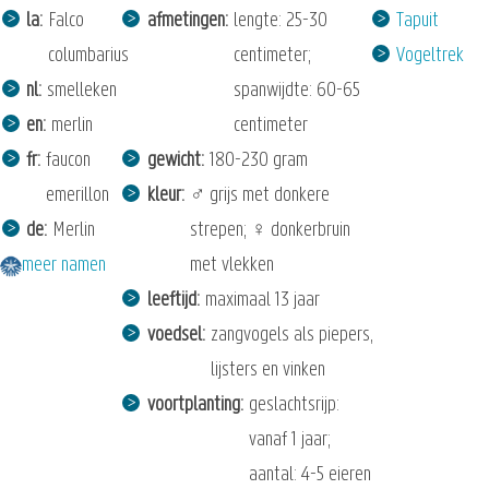
la
Falco
afmetingen
lengte: 25-30
Tapuit
columbarius
centimeter;
Vogeltrek
nl
smelleken
spanwijdte: 60-65
en
merlin
centimeter
fr
faucon
gewicht
180-230 gram
emerillon
kleur
♂ grijs met donkere
de
Merlin
strepen; ♀ donkerbruin
meer namen
met vlekken
leeftijd
maximaal 13 jaar
voedsel
zangvogels als piepers,
lijsters en vinken
voortplanting
geslachtsrijp:
vanaf 1 jaar;
aantal: 4-5 eieren