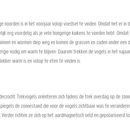
e noorden is in het voorjaar volop voedsel te vinden. Omdat het er in 
rlijk erg voordelig als je vele hongerige kuikens te voeden hebt. Omdat e
 spinnen en wormen diep weg en komen de grassen en zaden onder een 
ergie nodig om warm te blijven. Daarom trekken de vogels in het najaa
lekker warm is en volop te eten te vinden is.
erzocht. Trekvogels oriënteren zich tijdens de trek overdag op de zonn
egels de zonnestand die voor de vogels zichtbaar was te veranderen.
. Verder richten ze zich op het aardmagnetisch veld en gepolariseerd lic