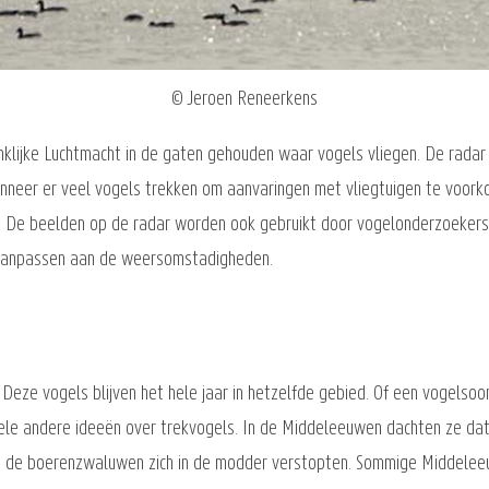
© Jeroen Reneerkens
lijke Luchtmacht in de gaten gehouden waar vogels vliegen. De radar k
neer er veel vogels trekken om aanvaringen met vliegtuigen te voorko
n. De beelden op de radar worden ook gebruikt door vogelonderzoekers
 aanpassen aan de weersomstadigheden.
eze vogels blijven het hele jaar in hetzelfde gebied. Of een vogelsoor
le andere ideeën over trekvogels. In de Middeleeuwen dachten ze dat 
at de boerenzwaluwen zich in de modder verstopten. Sommige Middele