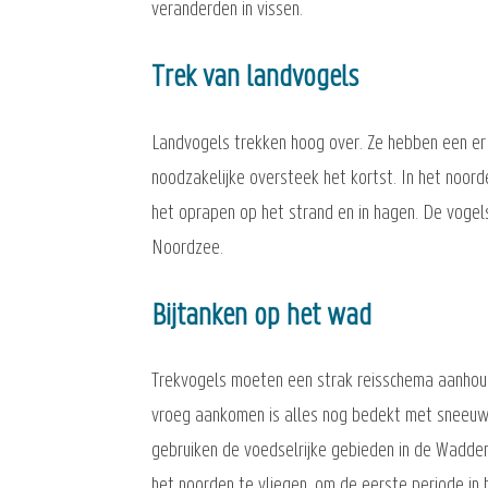
veranderden in vissen.
Trek van landvogels
Landvogels trekken hoog over. Ze hebben een er 
noodzakelijke oversteek het kortst. In het noorde
het oprapen op het strand en in hagen. De vogels
Noordzee.
Bijtanken op het wad
Trekvogels moeten een strak reisschema aanhoud
vroeg aankomen is alles nog bedekt met sneeuw e
gebruiken de voedselrijke gebieden in de Wadde
het noorden te vliegen, om de eerste periode i