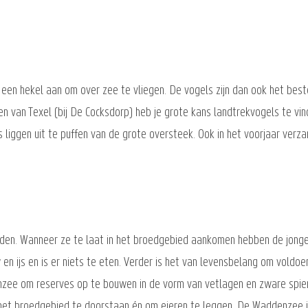
een hekel aan om over zee te vliegen. De vogels zijn dan ook het beste
n van Texel (bij De Cocksdorp) heb je grote kans landtrekvogels te vind
 liggen uit te puffen van de grote oversteek. Ook in het voorjaar ver
en. Wanneer ze te laat in het broedgebied aankomen hebben de jongen 
n ijs en is er niets te eten. Verder is het van levensbelang om vold
nzee om reserves op te bouwen in de vorm van vetlagen en zware spier
n het broedgebied te doorstaan én om eieren te leggen. De Waddenzee 