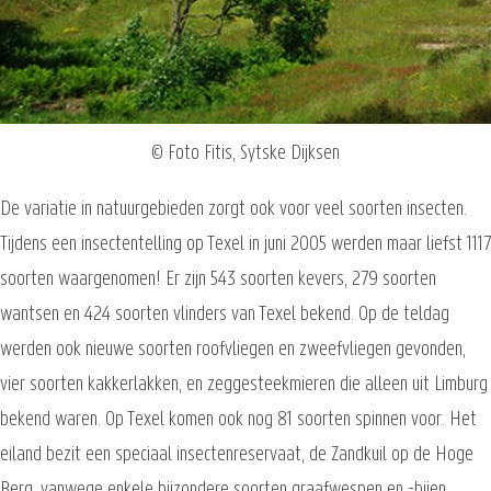
© Foto Fitis, Sytske Dijksen
De variatie in natuurgebieden zorgt ook voor veel soorten insecten.
Tijdens een insectentelling op Texel in juni 2005 werden maar liefst 1117
soorten waargenomen! Er zijn 543 soorten kevers, 279 soorten
wantsen en 424 soorten vlinders van Texel bekend. Op de teldag
werden ook nieuwe soorten roofvliegen en zweefvliegen gevonden,
vier soorten kakkerlakken, en zeggesteekmieren die alleen uit Limburg
bekend waren. Op Texel komen ook nog 81 soorten spinnen voor. Het
eiland bezit een speciaal insectenreservaat, de Zandkuil op de Hoge
Berg, vanwege enkele bijzondere soorten graafwespen en -bijen.