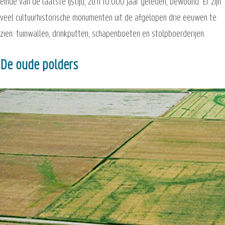
einde van de laatste ijstijd, zo'n 10.000 jaar geleden, bewoond. Er zijn
veel cultuurhistorische monumenten uit de afgelopen drie eeuwen te
zien: tuinwallen, drinkputten, schapenboeten en stolpboerderijen.
De oude polders