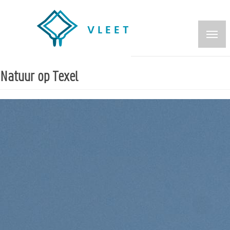
Overslaan
en
naar
de
inhoud
Natuur op Texel
gaan