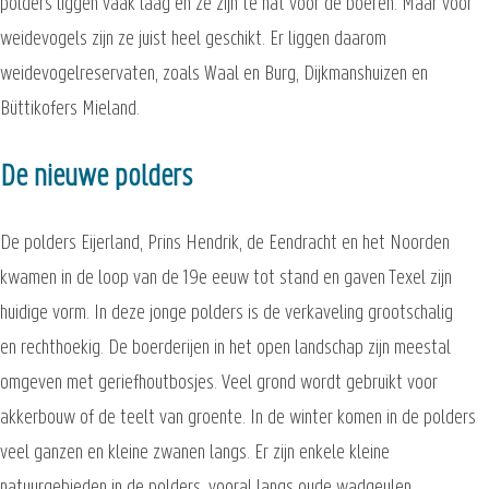
polders liggen vaak laag en ze zijn te nat voor de boeren. Maar voor
weidevogels zijn ze juist heel geschikt. Er liggen daarom
weidevogelreservaten, zoals Waal en Burg, Dijkmanshuizen en
Büttikofers Mieland.
De nieuwe polders
De polders Eijerland, Prins Hendrik, de Eendracht en het Noorden
kwamen in de loop van de 19e eeuw tot stand en gaven Texel zijn
huidige vorm. In deze jonge polders is de verkaveling grootschalig
en rechthoekig. De boerderijen in het open landschap zijn meestal
omgeven met geriefhoutbosjes. Veel grond wordt gebruikt voor
akkerbouw of de teelt van groente. In de winter komen in de polders
veel ganzen en kleine zwanen langs. Er zijn enkele kleine
natuurgebieden in de polders, vooral langs oude wadgeulen.