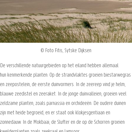
© Foto Fitis, Sytske Dijksen
De verschillende natuurgebieden op het eiland hebben allemaal
hun kenmerkende planten. Op de strandvlaktes groeien biestarwegras
en zeepostelein, de eerste duinvormers. In de zeereep vind je helm,
blauwe zeedistel en zeeraket. In de jonge duinvalleien, groeien veel
zeldzame planten, zoals parnassia en orchideeën. De oudere duinen
zijn met heide begroeid, en er staat ook klokjesgentiaan en
zonnedauw. In de Mokbaai, de Slufter en de op de Schorren groeien
kwelderplanten zoals zeekraal en lamsoor.