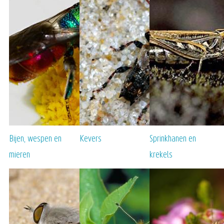
Bijen, wespen en
Kevers
Sprinkhanen en
mieren
krekels