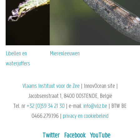
Libellen en
Mierenleeuwen
waterjuffers
Vlaams Instituut voor de Zee
| InnovOcean site |
Jacobsenstraat 1, 8400 OOSTENDE, België
Tel. nr
+32 (0)59 34 21 30
| e-mail:
info@vliz.be
| BTW BE
0466.279.196 |
privacy en cookiebeleid
Twitter
Facebook
YouTube