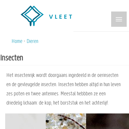
Overslaan
en
naar
de
inhoud
Home
Dieren
Kruimelpad
gaan
Insecten
Het insectenrijk wordt doorgaans ingedeeld in de oerinsecten
en de gevleugelde insecten. Insecten hebben altijd in hun leven
zes poten en twee antennes. Meestal hebbben ze een
driedelig lichaam: de kop, het borststuk en het achterlijf.