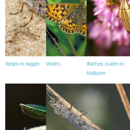
Vliegen en muggen
Vlinders
Wantsen, cicaden en
bladluizen