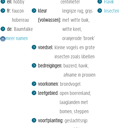
en
hobby
centimeter
Havik
fr
faucon
kleur
leigrijze rug, grijs
Insecten
hobereau
(volwassen)
met witte buik,
de
Baumfalke
witte keel,
meer namen
oranjerode 'broek'
voedsel
kleine vogels en grote
insecten zoals libellen
bedreigingen
buizerd, havik;
afname in prooien
voorkomen
broedvogel
leefgebied
open boerenland;
laaglanden met
bomen, steppen
voortplanting
geslachtsrijp: