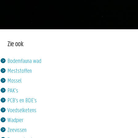
Zie ook
Bodemfauna wad
Meststoffen
Mossel
PAK's
PCB's en BDE's
Voedselketens
Wadpier
Zeevissen