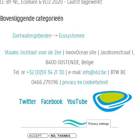
CC-BY-NC, Ecomare & VLIZ 2020 - Laatst bijgewerkt:
Bovenliggende categorieën
Zoetwatergebieden
Ecosystemen
Vlaams Instituut voor de Zee
| InnovOcean site | Jacobsenstraat 1,
8400 OOSTENDE, België
Tel. nr
+32 (0)59 34 21 30
| e-mail:
info@vliz.be
| BTW BE
0466.279.196 |
privacy en cookiebeleid
Twitter
Facebook
YouTube
Privacy settings
ACCEPT
NO, THANKS