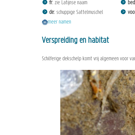
fr
zie Latijnse naam
bed
de
schuppige Sattelmuschel
voo
meer namen
Verspreiding en habitat
Schilferige dekschelp komt vrij algemeen voor v