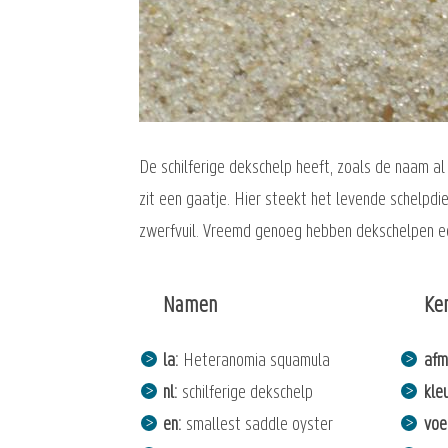
De schilferige dekschelp heeft, zoals de naam al
zit een gaatje. Hier steekt het levende schelpd
zwerfvuil. Vreemd genoeg hebben dekschelpen ee
Namen
Ke
la
Heteranomia squamula
afm
nl
schilferige dekschelp
kle
en
smallest saddle oyster
voe