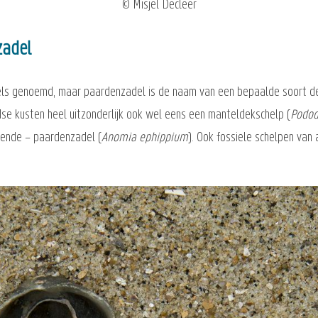
© Misjel Decleer
zadel
s genoemd, maar paardenzadel is de naam van een bepaalde soort deks
dse kusten heel uitzonderlijk ook wel eens een manteldekschelp (
Podod
dende – paardenzadel (
Anomia ephippium
). Ook fossiele schelpen van 