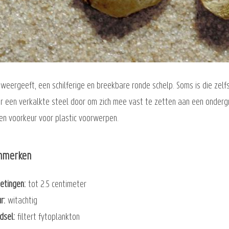
 weergeeft, een schilferige en breekbare ronde schelp. Soms is die zelf
ier een verkalkte steel door om zich mee vast te zetten aan een onderg
n voorkeur voor plastic voorwerpen.
nmerken
etingen
tot 2.5 centimeter
ur
witachtig
dsel
filtert fytoplankton