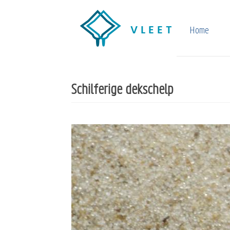
Overslaan
en
Home
naar
de
inhoud
Schilferige dekschelp
gaan