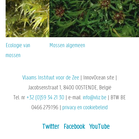
Ecologie van
Mossen algemeen
mossen
Vlaams Instituut voor de Zee
| InnovOcean site |
Jacobsenstraat 1, 8400 OOSTENDE, België
Tel. nr
+32 (0)59 34 21 30
| e-mail:
info@vliz.be
| BTW BE
0466.279.196 |
privacy en cookiebeleid
Twitter
Facebook
YouTube