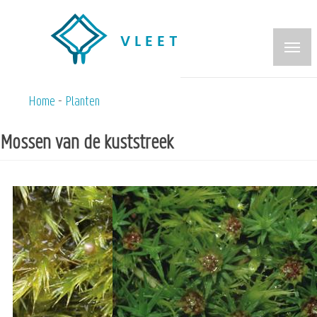
Overslaan
en
naar
de
inhoud
Home
Planten
Kruimelpad
gaan
Mossen van de kuststreek