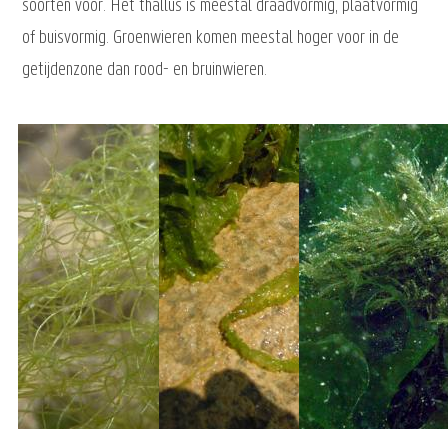
soorten voor. Het thallus is meestal draadvormig, plaatvormig
of buisvormig. Groenwieren komen meestal hoger voor in de
getijdenzone dan rood- en bruinwieren.