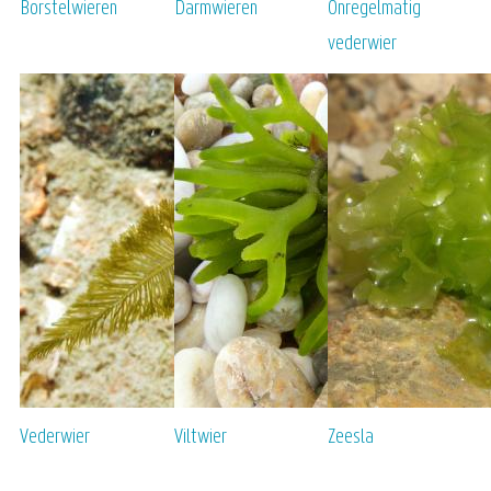
Borstelwieren
Darmwieren
Onregelmatig
vederwier
Vederwier
Viltwier
Zeesla