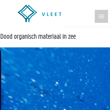
Overslaan
en
naar
de
inhoud
Dood organisch materiaal in zee
gaan