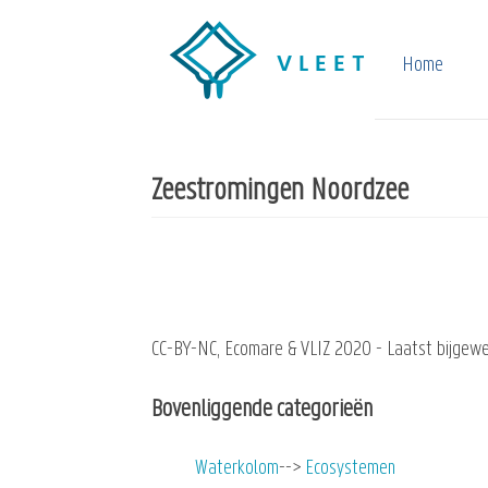
Overslaan
en
Home
naar
de
inhoud
Zeestromingen Noordzee
gaan
CC-BY-NC, Ecomare & VLIZ 2020 - Laatst bijgewe
Bovenliggende categorieën
Waterkolom
Ecosystemen