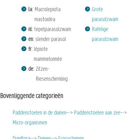
la
Macrolepiota
Grote
mastoidea
parasolzwam
nl
tepelparasolzwam
Rafelige
en
slender parasol
parasolzwam
fr
lépiote
mammelonnée
de
Zitzen-
Riesenschirmling
Bovenliggende categorieën
Paddenstoelen in de duinen
Paddenstoelen aan zee
Micro-organismen
Duinflora
Duinen
Ecosystemen