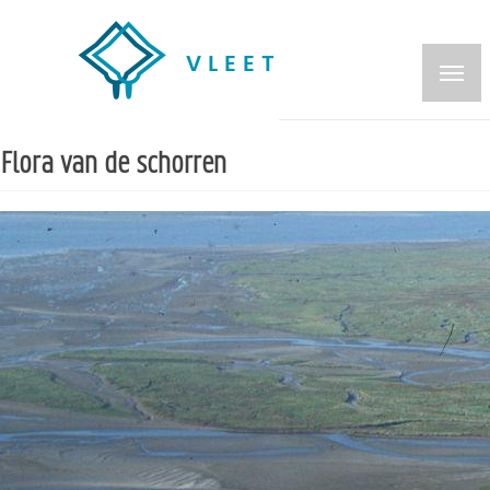
Overslaan
en
naar
de
inhoud
Flora van de schorren
gaan