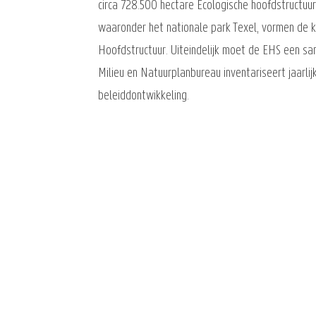
circa 728.500 hectare Ecologische hoofdstructuu
waaronder het nationale park Texel, vormen de
Hoofdstructuur. Uiteindelijk moet de EHS een s
Milieu en Natuurplanbureau inventariseert jaarl
beleiddontwikkeling.