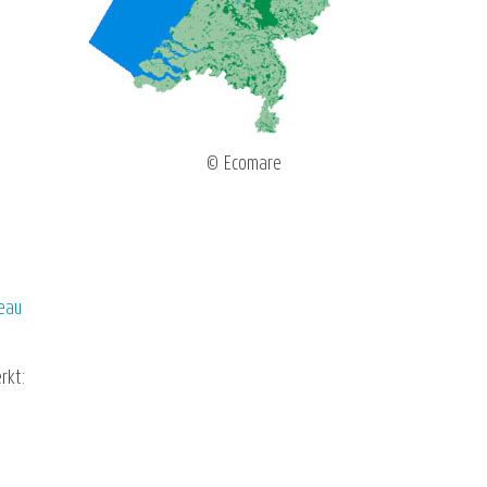
© Ecomare
reau
rkt: