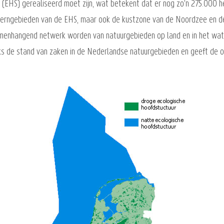
r (EHS) gerealiseerd moet zijn, wat betekent dat er nog zo'n 275.000 h
 kerngebieden van de EHS, maar ook de kustzone van de Noordzee en d
amenhangend netwerk worden van natuurgebieden op land en in het wat
ijks de stand van zaken in de Nederlandse natuurgebieden en geeft de 