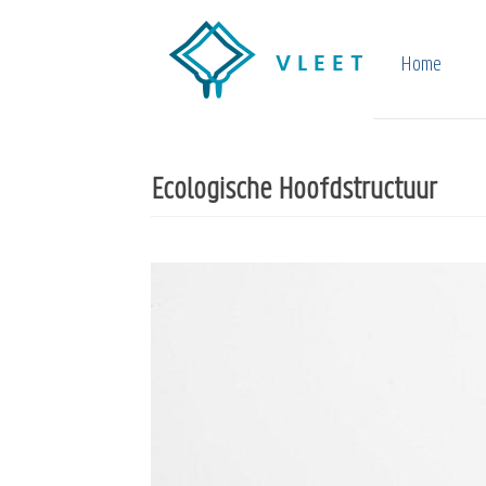
Overslaan
en
Home
naar
de
inhoud
Ecologische Hoofdstructuur
gaan