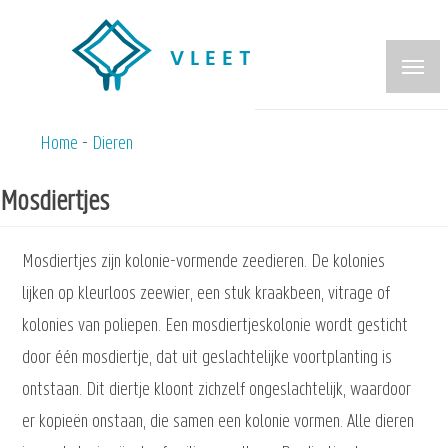
Overslaan
en
naar
de
inhoud
Home
Dieren
Kruimelpad
gaan
Mosdiertjes
Mosdiertjes zijn kolonie-vormende zeedieren. De kolonies
lijken op kleurloos zeewier, een stuk kraakbeen, vitrage of
kolonies van poliepen. Een mosdiertjeskolonie wordt gesticht
door één mosdiertje, dat uit geslachtelijke voortplanting is
ontstaan. Dit diertje kloont zichzelf ongeslachtelijk, waardoor
er kopieën onstaan, die samen een kolonie vormen. Alle dieren