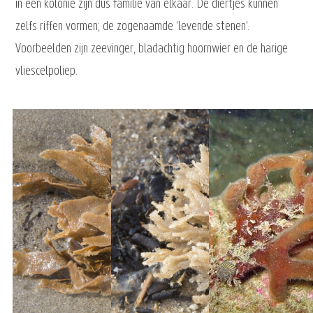
in een kolonie zijn dus familie van elkaar. De diertjes kunnen
zelfs riffen vormen; de zogenaamde 'levende stenen'.
Voorbeelden zijn zeevinger, bladachtig hoornwier en de harige
vliescelpoliep.